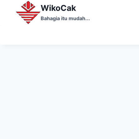
Skip
WikoCak
to
Bahagia itu mudah...
content