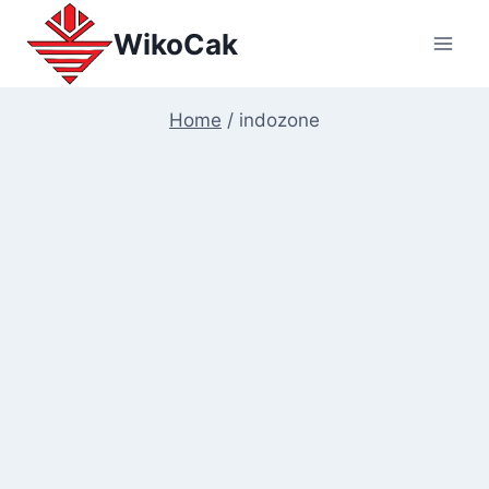
Skip
WikoCak
to
content
Home
/
indozone