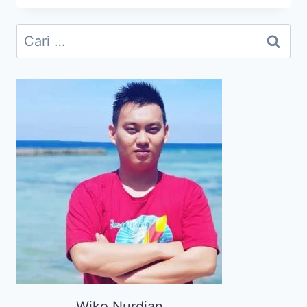
MEDIA
YANG
Cari
BISA
untuk:
KITA
RASAKAN
PADA
MASA
PANDEMI
Wiko Nurdian