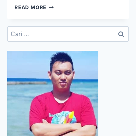
ASUS
READ MORE
PC
DESKTOPS
S500TC
Cari
UNTUK
untuk:
MEMENUHI
KEBUTUHAN
DIGITAL
KELUARGA
MODERN