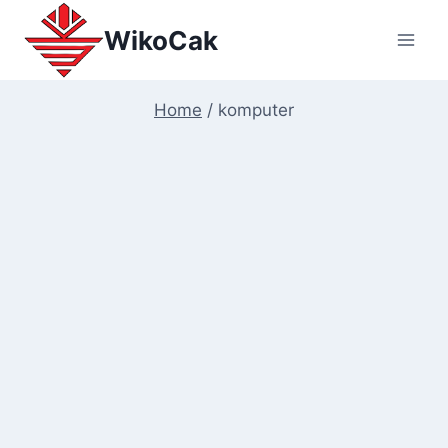
Skip
WikoCak
to
content
Home
/
komputer