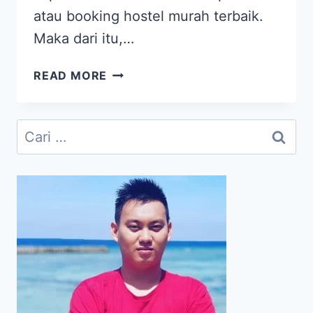
atau booking hostel murah terbaik.
Maka dari itu,…
PERJALANAN
READ MORE
MENJELAJAHI
KEINDAHAN
SEMESTA
Cari
MENJADI
untuk:
LEBIH
MUDAH
BERSAMA
BESTHOSTELS
INDONESIA