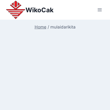
Skip
WikoCak
to
content
Home
/
mulaidarikita