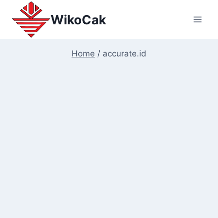
Skip
WikoCak
to
content
Home
/
accurate.id