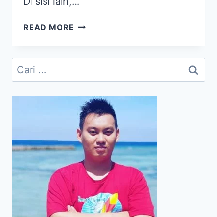
Di sisi lain,…
GO
READ MORE
DIGITAL
SEBAGAI
SOLUSI
Cari
DARI
untuk:
MASALAH
BISNIS
DI
ERA
PANDEMI
#BISASANTAIDEH