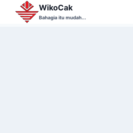
Skip
WikoCak
to
Bahagia itu mudah...
content