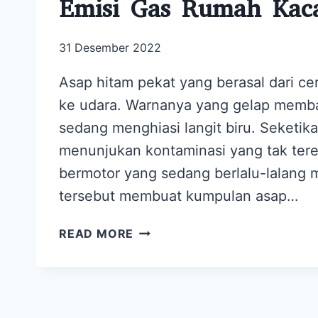
Emisi Gas Rumah Kac
31 Desember 2022
Asap hitam pekat yang berasal dari c
ke udara. Warnanya yang gelap memba
sedang menghiasi langit biru. Seketik
menunjukan kontaminasi yang tak terel
bermotor yang sedang berlalu-lalang 
tersebut membuat kumpulan asap…
ZERO
READ MORE
WASTE
SEBAGAI
SOLUSI
UNTUK