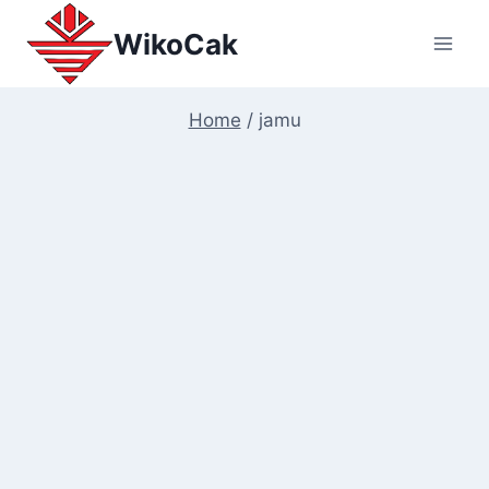
Skip
WikoCak
to
content
Home
/
jamu