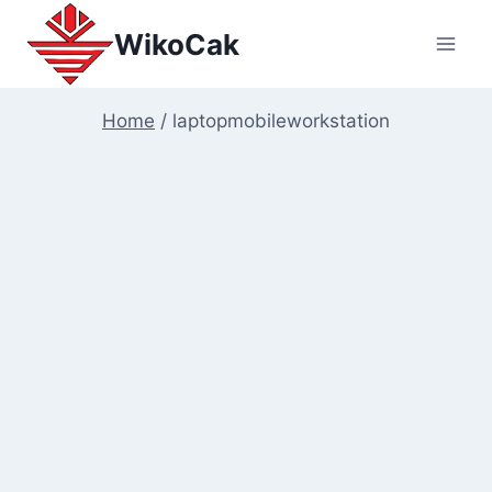
Skip
WikoCak
to
content
Home
/
laptopmobileworkstation