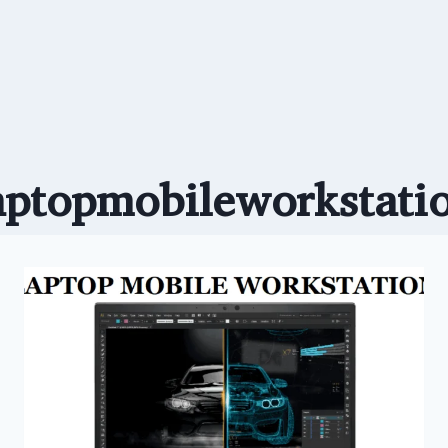
aptopmobileworkstati