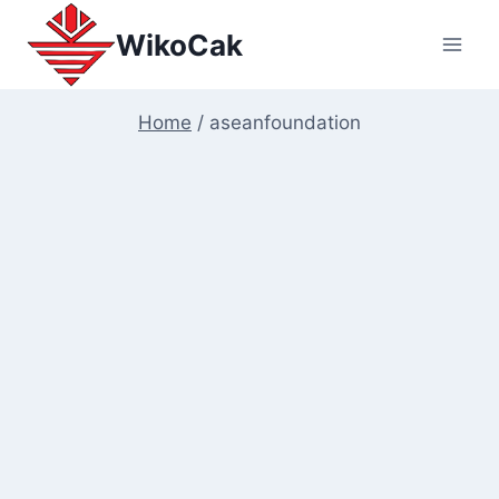
Skip
WikoCak
to
content
Home
/
aseanfoundation