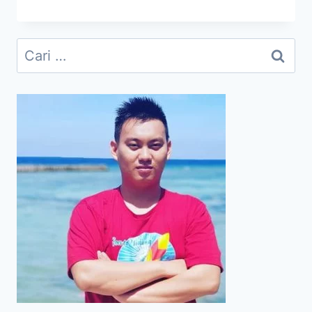
GAME
DARI
SISI
Cari
EKONOMI
untuk:
KREATIF
DAN
PENDIDIKAN
MELALUI
WEBINAR
CREATONME