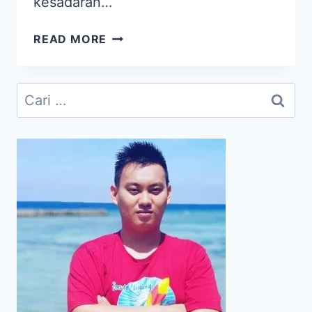
kesadaran…
IMUNISASI
READ MORE
SEBAGAI
SENJATA
UNTUK
Cari
MEMENANGKAN
untuk:
PERANG
MELAWAN
PANDEMI
COVID-
19