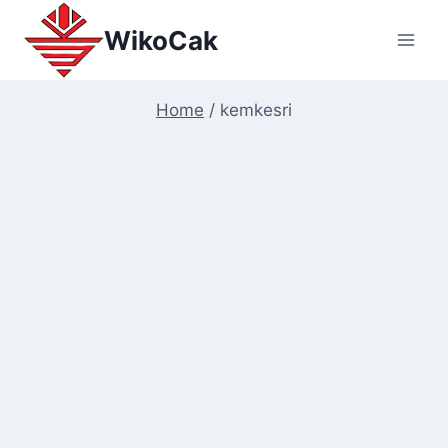
Skip
WikoCak
to
content
Home
/
kemkesri